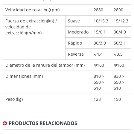
Velocidad de rotación(rpm)
2880
2890
Fuerza de extracción(kn) /
Suave
10/15.3
15/12.3
velocidad de
Moderado
15/6.1
30/4.9
extracción(m/min)
Rápido
30/3.9
50/3.1
Reversa
-/4.4
-/3.5
Diámetro de la ranura del tambor (mm)
Φ160
Φ160
Dimensiones (mm)
810 ×
830 ×
550 ×
550 ×
510
510
Peso (kg)
128
150
PRODUCTOS RELACIONADOS