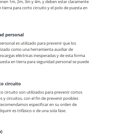
a tienen 1m, 2m, 3m y 4m, y deben estar claramente
n tierra para corto circuito y el polo de puesta en
dad personal
personal es utilizado para prevenir que los
tilizado como una herramienta auxiliar de
descargas eléctricas inesperadas y de esta forma
 puesta en tierra para seguridad personal se puede
to circuito
rto circuito son utilizados para prevenir cortos
 y circuitos, con el fin de prevenir posibles
 Recomendamos especificar en su orden de
quirir es trifásico o de una sola fase.
a)